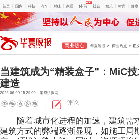
体育
首页
国内
科技
汽车
财经
家居
社会
娱乐
时尚
健康
商业热点
华夏晚报
>
商业热点
> 正
当建筑成为“精装盒子”：MiC
建造
2025-06-09 15:29:00
消费快报网
评论
随着城市化进程的加速，建筑需求
建筑方式的弊端逐渐显现，如施工周