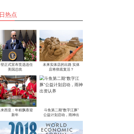
日热点
拜登正式宣布竞选连任
未来实体店的出路 实体
美国总统
店将彻底复活？
马来西亚：年糕飘香迎
斗鱼第二期“数字江豚”
新年
公益计划启动，雨神出
资认养