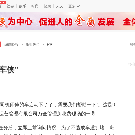
育
社会
娱乐
时尚
健康
人文
更多
华夏晚报
>
商业热点
> 正文
多
车侠”
机师傅的车启动不了了，需要我们帮助一下”。这是9
路运营管理有限公司万全管理所收费现场的一幕。
务后，立即上前询问情况。为了不造成车道拥堵，班