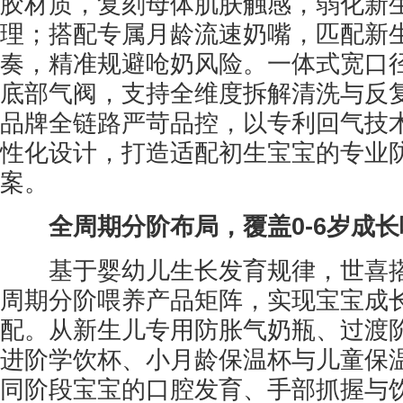
胶材质，复刻母体肌肤触感，弱化新
理；搭配专属月龄流速奶嘴，匹配新
奏，精准规避呛奶风险。一体式宽口
底部气阀，支持全维度拆解清洗与反
品牌全链路严苛品控，以专利回气技
性化设计，打造适配初生宝宝的专业
案。
全周期分阶布局，覆盖0-6岁成
基于婴幼儿生长发育规律，世喜搭建
周期分阶喂养产品矩阵，实现宝宝成
配。从新生儿专用防胀气奶瓶、过渡
进阶学饮杯、小月龄保温杯与儿童保
同阶段宝宝的口腔发育、手部抓握与