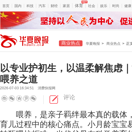
体育
首页
国内
科技
汽车
财经
家居
社会
娱乐
时尚
健康
商业热点
华夏晚报
>
商业热点
> 正
以专业护初生，以温柔解焦虑｜
喂养之道
2026-07-03 16:34:51
消费快报网
评论
喂养，是亲子羁绊最本真的载体，
育儿过程中的核心痛点。小月龄宝宝